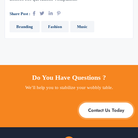
Share Post :
Branding
Fashion
Music
Do You Have Questions ?
We’ll help you to stabilize your wobbly table.
Contact Us Today